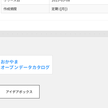
リリース日
2025-05-08
作成頻度
定期 ([月])
アイデアボックス